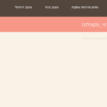
מיתוג ותדמית עסקית
עיצוב גרפי
עיצוב דיגיטלי
צ
רפי_מקופלת1
/
י
עיצוב גרפי_מקופלת1