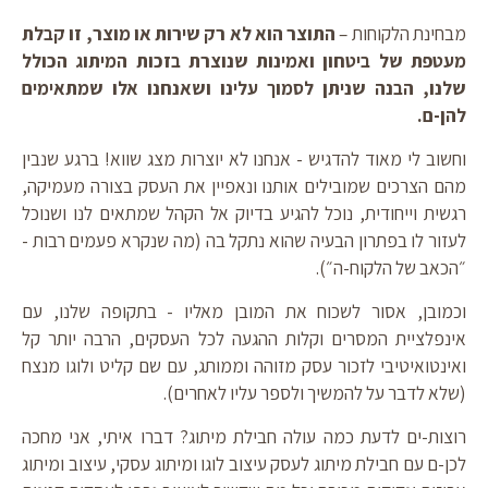
מבחינת הלקוחות –
התוצר
הוא לא רק שירות או מוצר, זו קבלת
מעטפת של ביטחון ואמינות שנוצרת בזכות המיתוג הכולל
שלנו, הבנה שניתן לסמוך עלינו ושאנחנו אלו שמתאימים
להן-ם
.
וחשוב לי מאוד להדגיש - אנחנו לא יוצרות מצג שווא! ברגע שנבין
מהם הצרכים שמובילים אותנו ונאפיין את העסק בצורה מעמיקה,
רגשית וייחודית, נוכל להגיע בדיוק אל הקהל שמתאים לנו ושנוכל
לעזור לו בפתרון הבעיה שהוא נתקל בה (מה שנקרא פעמים רבות -
״הכאב של הלקוח-ה״).
וכמובן, אסור לשכוח את המובן מאליו - בתקופה שלנו, עם
אינפלציית המסרים וקלות ההגעה לכל העסקים, הרבה יותר קל
ואינטואיטיבי לזכור עסק מזוהה וממותג, עם שם קליט ולוגו מנצח
(שלא לדבר על להמשיך ולספר עליו לאחרים).
רוצות-ים לדעת כמה עולה חבילת מיתוג? דברו איתי, אני מחכה
לכן-ם עם חבילת מיתוג לעסק עיצוב לוגו ומיתוג עסקי, עיצוב ומיתוג