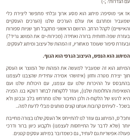
עם הגדרות? ;-)
אז אני מוסיפה: מיתוג הוא מסע ארוך ובלתי מתפשר ליצירת כלי
שמעביר ומתרגם את עולם הערכים שלנו (הערכים העסקיים
והאישיים) לקהל הרחב. הרושם הראשוני מתקבל תוך שניות ספורות
בעזרת שפה חזותית ברורה ואחידה (מכירות-ים את המושג גריד?)
ובעזרת סיפור שעומד מאחוריו, זו המהות של עיצוב ומיתוג לעסקים.
המיתוג הוא הנפש, העיצוב הגרפי הוא הגוף.
המיתוג הוא זה שמעביר למעשה את המהות של המוצר או העסק
תוך יצירת מטרה וחזון (איזושהי אמירה עתידית שהצבנו לעצמנו
בהתבסס על ההיכרות שלנו עם עצמנו, עם היכולות שלנו ועם
השאיפות והחלומות שלנו), ועוזר ללקוחות לבחור דווקא בנו. הפניה
היא לרגש של הלקוח-ה ולכן החיבור שלנו מתרחש בלב ובבטן ולא
בשכל - לעיתים קרובות אנחנו קונים מותגים מבלי לדעת למה...
ותכל׳ס, המיתוג גם עוזר לנו להתייחס אל העסק שלנו בצורה מחייבת
יותר (שלא לדבר על התייחסות לעצמנו) ולקבוע כיוון ברור ודרכי
פעולה אפשריות גם לעתיד, גם כשמדובר במיתוג עסקים קטנים.