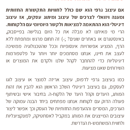
ts
אם עיצוב גרפי הוא שם כולל לחוויות התקשורת החזותית
ומענה ויזואלי לצרכים של עיצוב ומיתוג עסקים, אז עיצוב
on
דיגיטלי הוא ההתאמה למציאות ולקשר היומיומי עם הלקוחות.
הרי מי מאיתנו לא מבלה את כל היום בגלישה בפייסבוק,
באינסטגרם או באתרים שונים? ;-) זה תחום מרגש ומתפתח ללא
הרף, המציע אפשרויות אינסופיות וככל שהטכנולוגיה ממשיכה
לעצב את חיינו, אנחנו מסתמכים יותר ויותר על פלטפורמות
דיגיטליות כדי להתחבר לקהל שלנו ולקדם את המוצרים או
השירותים שאנו מציעות.
כמו בעיצוב גרפי לדפוס, עיצוב אריזה למוצר או עיצוב לוגו
לעסקים, גם בעיצוב דיגיטלי השלב הראשון הוא להבין את זהות
המותג, היעדים וקהל היעד של הלקוח-ה. בחיבור אישי ובשיתוף
פעולה הדוק עם לקוחות אנחנו מפתחים ביחד הבנה עמוקה של
הערכים, המסרים וההעדפות החזותיות של העסק וכך אפשר ליצור
עיצובים המייצגים את המותג במקביל לאסתטיקה, לפונקציונליות
ולחווית המשתמש-ת הנדרשת.