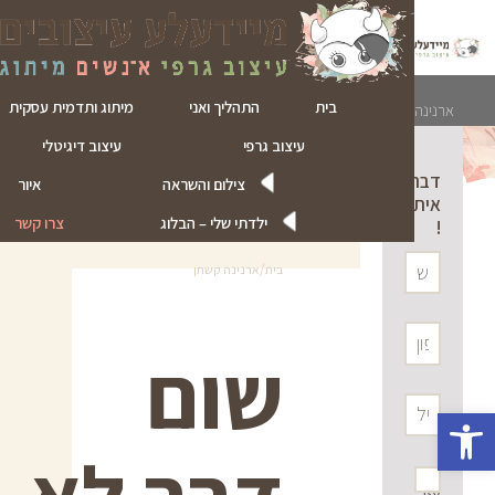
ד
ל
בית
התהליך ואני
מיתוג ותדמית עסקית
ארנינה קשתן
עיצוב גרפי
עיצוב דיגיטלי
דברו
צילום והשראה
איור
איתי
ילדתי שלי – הבלוג
צרו קשר
!
/
בית
ארנינה קשתן
שום
פתח סרגל נגישות