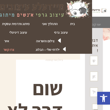
ד
ל
בית
התהליך ואני
מיתוג ותדמית עסקית
יאוי קוסמה
עיצוב גרפי
עיצוב דיגיטלי
דברו
צילום והשראה
איור
איתי
ילדתי שלי – הבלוג
צרו קשר
!
/
בית
יאוי קוסמה
שום
פתח סרגל נגישות