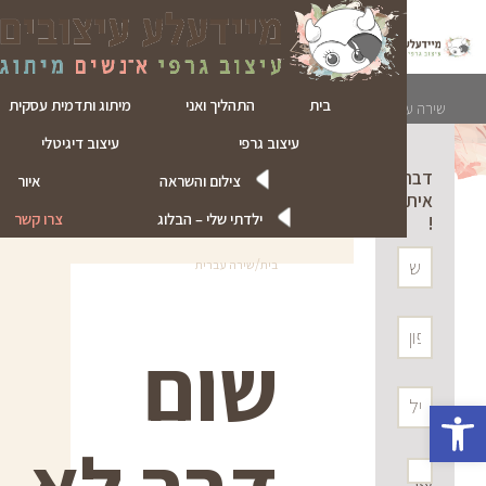
ד
ל
בית
התהליך ואני
מיתוג ותדמית עסקית
שירה עברית
עיצוב גרפי
עיצוב דיגיטלי
דברו
צילום והשראה
איור
איתי
ילדתי שלי – הבלוג
צרו קשר
!
/
בית
שירה עברית
שום
פתח סרגל נגישות